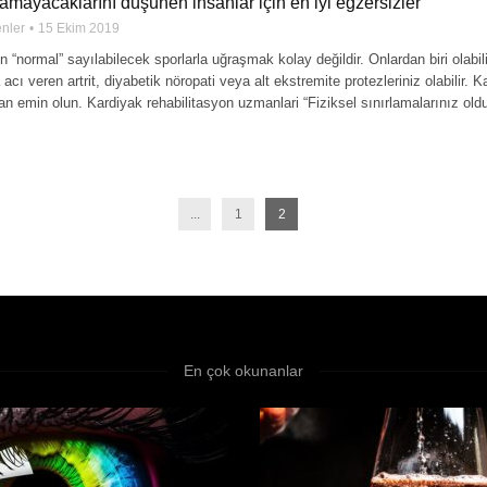
amayacaklarını düşünen insanlar için en iyi egzersizler
enler
15 Ekim 2019
in “normal” sayılabilecek sporlarla uğraşmak kolay değildir. Onlardan biri olabil
 acı veren artrit, diyabetik nöropati veya alt ekstremite protezleriniz olabilir
an emin olun. Kardiyak rehabilitasyon uzmanlari “Fiziksel sınırlamalarınız ol
...
1
2
En çok okunanlar