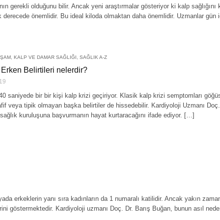
nın gerekli olduğunu bilir. Ancak yeni araştırmalar gösteriyor ki kalp sağlığını 
ik derecede önemlidir. Bu ideal kiloda olmaktan daha önemlidir. Uzmanlar gün i
AŞAM
,
KALP VE DAMAR SAĞLIĞI
,
SAĞLIK A-Z
Erken Belirtileri nelerdir?
19
0 saniyede bir bir kişi kalp krizi geçiriyor. Klasik kalp krizi semptomları göğ
afif veya tipik olmayan başka belirtiler de hissedebilir. Kardiyoloji Uzmanı 
ağlık kuruluşuna başvurmanın hayat kurtaracağını ifade ediyor. […]
yada erkeklerin yanı sıra kadınların da 1 numaralı katilidir. Ancak yakın zama
rini göstermektedir. Kardiyoloji uzmanı Doç. Dr. Barış Buğan, bunun asıl nede