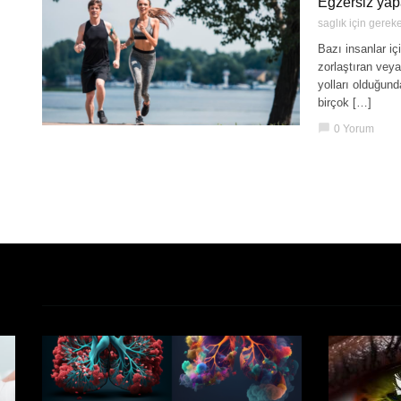
Egzersiz yap
saglık için gerek
Bazı insanlar iç
zorlaştıran veya
yolları olduğund
birçok […]
chat_bubble
0 Yorum