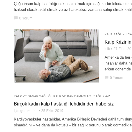
Çoğu insan kalp hastalığı riskini azaltmak için sağlıklı bir kiloda olma
fiziksel olarak aktif olmak ve az hareketsiz zamana sahip olmak krit
chat_bubble
0 Yorum
KALP SAĞLIKLI Y
Kalp Krizinin 
isik
27 Ekim 20
Amerika’da her 4
insanlar daha h
erken dönemde s
chat_bubble
0 Yorum
KALP VE DAMAR SAĞLIĞI
,
KALP VE KAN DAMARLARI
,
SAĞLIK A-Z
Birçok kadın kalp hastalığı tehdidinden habersiz
için gerekenler
25 Ekim 2019
Kardiyovasküler hastalıklar, Amerika Birleşik Devletleri dahil tüm dün
olmadığını – ve daha da kötüsü – bir sağlık sorunu olarak görmedikle