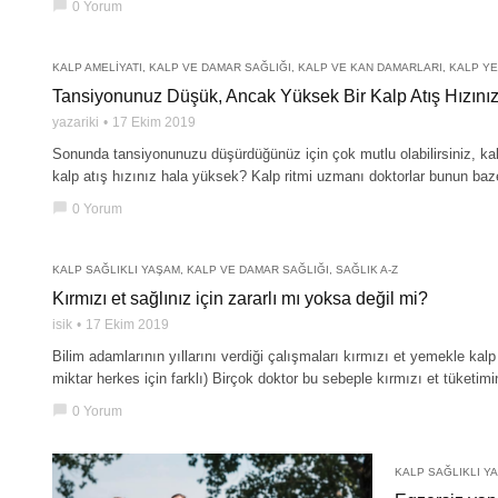
chat_bubble
0 Yorum
KALP AMELIYATI
,
KALP VE DAMAR SAĞLIĞI
,
KALP VE KAN DAMARLARI
,
KALP YE
Tansiyonunuz Düşük, Ancak Yüksek Bir Kalp Atış Hızını
yazariki
17 Ekim 2019
Sonunda tansiyonunuzu düşürdüğünüz için çok mutlu olabilirsiniz, kal
kalp atış hızınız hala yüksek? Kalp ritmi uzmanı doktorlar bunun b
chat_bubble
0 Yorum
KALP SAĞLIKLI YAŞAM
,
KALP VE DAMAR SAĞLIĞI
,
SAĞLIK A-Z
Kırmızı et sağlınız için zararlı mı yoksa değil mi?
isik
17 Ekim 2019
Bilim adamlarının yıllarını verdiği çalışmaları kırmızı et yemekle kal
miktar herkes için farklı) Birçok doktor bu sebeple kırmızı et tüketim
chat_bubble
0 Yorum
KALP SAĞLIKLI Y