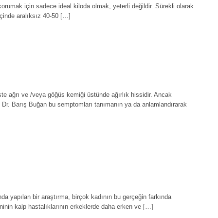
korumak için sadece ideal kiloda olmak, yeterli değildir. Sürekli olarak
çinde aralıksız 40-50 […]
üste ağrı ve /veya göğüs kemiği üstünde ağırlık hissidir. Ancak
Doç. Dr. Barış Buğan bu semptomları tanımanın ya da anlamlandırarak
nda yapılan bir araştırma, birçok kadının bu gerçeğin farkında
ninin kalp hastalıklarının erkeklerde daha erken ve […]