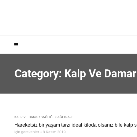
Category: Kalp Ve Damar
KALP VE DAMAR SAĞLIĞI
,
SAĞLIK A-Z
Hareketsiz bir yaşam tarzı ideal kiloda olsanız bile kalp sağ
için gerekenler
8 Kasım 2019