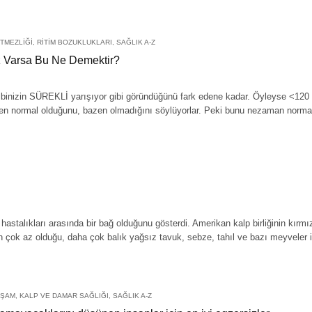
TMEZLIĞI
,
RITIM BOZUKLUKLARI
,
SAĞLIK A-Z
z Varsa Bu Ne Demektir?
binizin SÜREKLİ yarışıyor gibi göründüğünü fark edene kadar. Öyleyse <120 / <
azen normal olduğunu, bazen olmadığını söylüyorlar. Peki bunu nezaman norma
p hastalıkları arasında bir bağ olduğunu gösterdi. Amerikan kalp birliğinin kır
in çok az olduğu, daha çok balık yağsız tavuk, sebze, tahıl ve bazı meyveler i
AŞAM
,
KALP VE DAMAR SAĞLIĞI
,
SAĞLIK A-Z